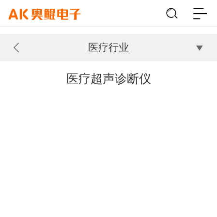
医疗行业
医疗超声诊断仪
医疗超声诊断仪是一种利用超声波在人体组织中的传播和反射特性，通过
接收和处理反射回来的超声信号，生成人体内部结构图像的医学影像设
备。
而嵌入式Linux超声诊断仪指在利用嵌入式Linux操作系统作为软件平台的
医疗设备。