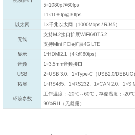
视频解码
5
×
1080p@60fps
11
×
1080p@30fps
以太网
1
×千兆以太网（
1000Mbps / RJ45
）
支持
M.2
接口扩展
WiFi6/BT5.2
无线
支持
Mini PCIe
扩展
4G LTE
显示
1*HDMI2.1
（
4K@60fps
）
音频
1
×
3.5mm
音频接口
USB
2
×
USB 3.0
、
1
×
Type-C
（
USB2.0/DEBUG
拓展
1
×
RS485
、
1
×
RS232
、
1
×
CAN 2.0
、
1
×
SI
工作温度：
-20
℃～
60
℃，存储温度：
-20
℃
环境参数
90%RH
（无凝露）