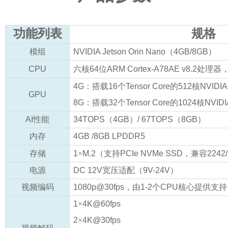
功能列表
规格
模组
NVIDIA Jetson Orin Nano
（
4GB/8GB
）
CPU
六核
64
位
ARM Cortex-A78AE v8.2
处理器
4G
：搭载
16
个
Tensor Core
的
512
核
NVIDIA
GPU
8G
：搭载
32
个
Tensor Core
的
1024
核
NVIDI
AI
性能
34TOPS
（
4GB
）
/ 67TOPS
（
8GB
）
内存
4GB /8GB LPDDR5
存储
1
×
M.2
（支持
PCIe NVMe SSD
，兼容
2242
电源
DC 12V
宽压适配（
9V-24V
）
视频编码
1080p@30fps
，由
1-2
个
CPU
核心提供支持
1
×
4K@60fps
2
×
4K@30fps