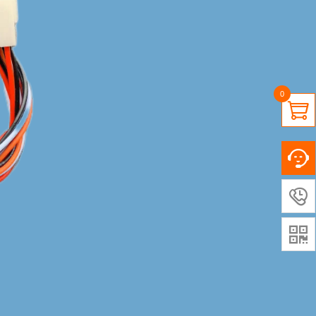
0


