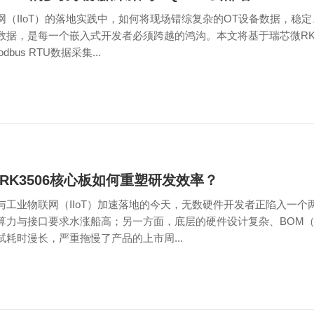
网（IIoT）的落地实践中，如何将现场错综复杂的OT设备数据，稳定
数据，是每一个嵌入式开发者必须跨越的鸿沟。本文将基于瑞芯微RK3
dbus RTU数据采集...
RK3506核心板如何重塑研发效率？
与工业物联网（IIoT）加速落地的今天，无数硬件开发者正陷入一
算力与接口要求水涨船高；另一方面，底层的硬件设计复杂、BOM
试耗时漫长，严重拖慢了产品的上市周...