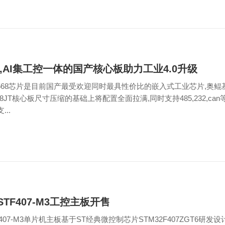
,AI集工控一体的国产核心板助力工业4.0升级
568芯片是目前国产最受欢迎同时最具性价比的嵌入式工业芯片,奥鲲基
k3568JT核心板尺寸压缩的基础上将配置全面拉满,同时支持485,232,c
..
_STF407-M3工控主板开售
TF407-M3单片机主板基于ST经典微控制芯片STM32F407ZGT6研发设计