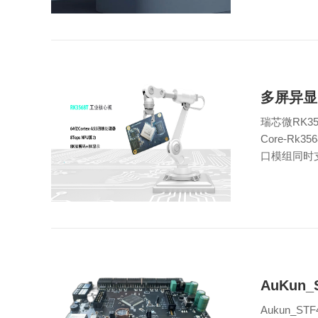
多屏异显
瑞芯微RK3
Core-R
口模组同时支.
AuKun
Aukun_S