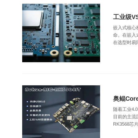
工业级V
嵌入式核心
命。在嵌入
在选型时易陷
奥鲲Co
随着工业4
目前的主流国
RK3568