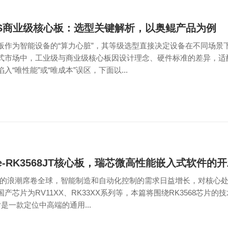
S商业级核心板：选型关键解析，以奥鲲产品为例
板作为智能设备的“算力心脏”，其等级选型直接决定设备在不同场景
式市场中，工业级与商业级核心板因设计理念、硬件标准的差异，适
入“唯性能”或“唯成本”误区，下面以...
re-RK3568JT核心板，瑞芯微高性能嵌入式软件的
.0的浪潮席卷全球，智能制造和自动化控制的需求日益增长，对核心
产芯片为RV11XX、RK33XX系列等，本篇将围绕RK3568芯片
芯片是一款定位中高端的通用...