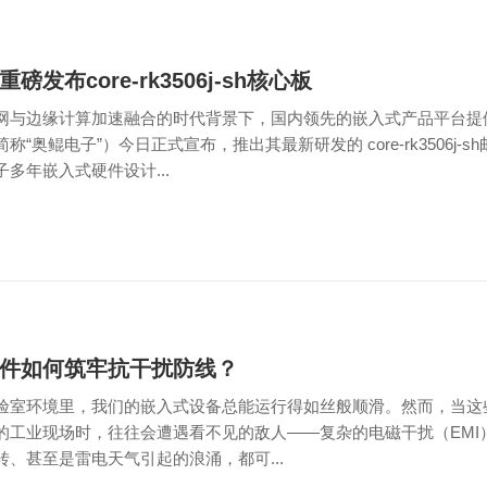
磅发布core-rk3506j-sh核心板
网与边缘计算加速融合的时代背景下，国内领先的嵌入式产品平台提
称“奥鲲电子”）今日正式宣布，推出其最新研发的 core-rk3506j
多年嵌入式硬件设计...
件如何筑牢抗干扰防线？
验室环境里，我们的嵌入式设备总能运行得如丝般顺滑。然而，当这些
的工业现场时，往往会遭遇看不见的敌人——复杂的电磁干扰（EMI
转、甚至是雷电天气引起的浪涌，都可...